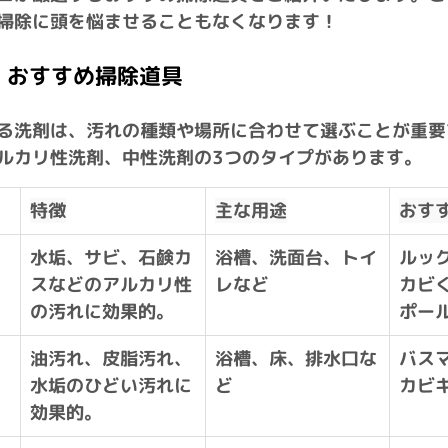
掃除に頭を悩ませることもなくなります！
選！おすすめ掃除道具
る洗剤は、汚れの種類や場所に合わせて選ぶことが重要
ルカリ性洗剤
、
中性洗剤
の3つのタイプがあります。
特徴
主な用途
おす
水垢、サビ、石鹸カ
浴槽、洗面台、トイ
ルッ
スなどのアルカリ性
レなど
カビ
の汚れに効果的。
ポー
油汚れ、皮脂汚れ、
浴槽、床、排水口な
バス
水垢のひどい汚れに
ど
カビ
効果的。