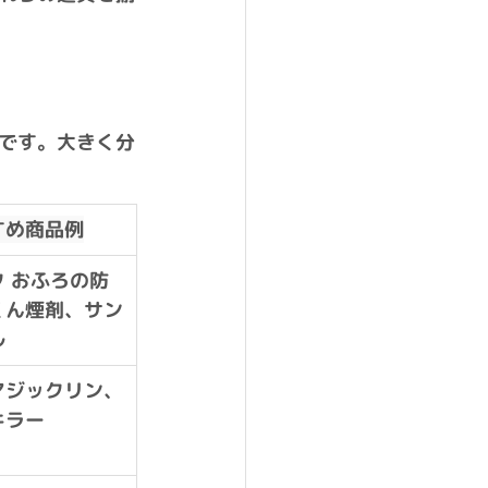
です。大きく分
すめ商品例
ク おふろの防
くん煙剤、サン
ル
マジックリン、
キラー