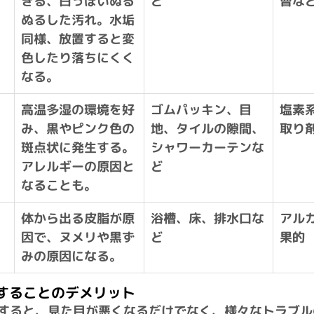
きる、白っぽいぬる
ど
曹な
ぬるした汚れ。水垢
同様、放置すると変
色したり落ちにくく
なる。
高温多湿の環境を好
ゴムパッキン、目
塩素
み、黒やピンク色の
地、タイルの隙間、
取り
斑点状に発生する。
シャワーカーテンな
アレルギーの原因と
ど
なることも。
体から出る皮脂が原
浴槽、床、排水口な
アル
因で、ヌメリや黒ず
ど
果的
みの原因になる。
放置することのデメリット
すると、見た目が悪くなるだけでなく、様々なトラブル