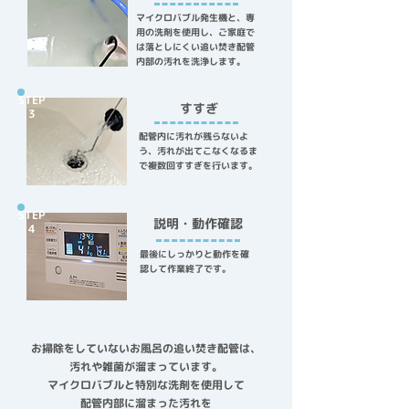
マイクロバブル発生機と、専
用の洗剤を使用し、ご家庭で
は落としにくい追い焚き配管
内部の汚れを洗浄します。
STEP
すすぎ
3
配管内に汚れが残らないよ
う、汚れが出てこなくなるま
で複数回すすぎを行います。
STEP
説明・動作確認
​4
最後にしっかりと動作を確
認して作業終了です。
お掃除をしていないお風呂の追い焚き配管は、
汚れや雑菌が溜まっています。
マイクロバブルと特別な洗剤を使用して
配管内部に溜まった汚れを