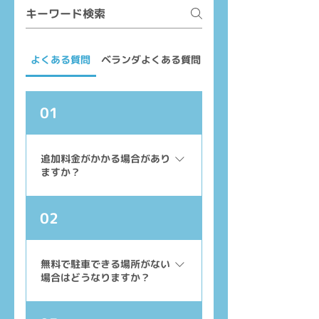
よくある質問
ベランダよくある質問
レンジフードよくある
01
追加料金がかかる場合があり
ますか？
追加料金がかかる場合があります
02
か？いいえ。ご予約時に確定した
料金以外の追加料金は一切かかり
ません。当日の作業内容について
無料で駐車できる場所がない
場合はどうなりますか？
事前にご説明し、お客様のご了承
なく追加料金をご請求することは
ございませんので、安心してご利
無料で駐車できる場所がない場合