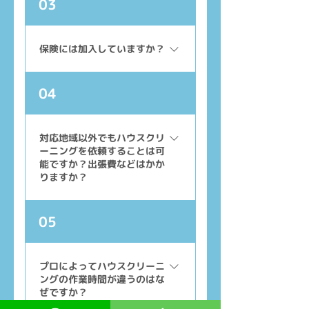
03
用ください。
は、近隣の有料コインパーキング
を利用してお伺いいたします。そ
の際に発生する**駐車料金は、お
保険には加入していますか？
客様にご負担をお願いしておりま
す。**あらかじめご了承ください
はい。万が一の事故や破損に備
04
ますようお願いいたします。
え、損害保険に加入しておりま
す。細心の注意を払って作業いた
しますが、万が一の際にも責任を
対応地域以外でもハウスクリ
ーニングを依頼することは可
もって対応いたしますので、安心
能ですか？出張費などはかか
してご依頼ください。
りますか？
はい、対応エリア外でもご依頼い
05
ただけます。エリアやご依頼内容
によっては出張費が発生する場合
がございますので、まずは無料お
プロによってハウスクリーニ
ングの作業時間が違うのはな
見積りよりお気軽にお問い合わせ
ぜですか？
ください。お見積り内容をご確認