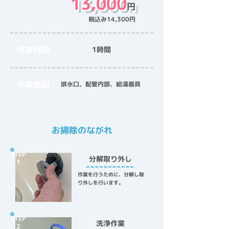
13,000
円
税込み14,300円
作業時間
​1時間
作業範囲
排水口、配管内部、給湯器具
お掃除のながれ
STEP
分解取り外し
1
作業を行うために、分解し取
り外しを行います。
STEP
洗浄作業
2